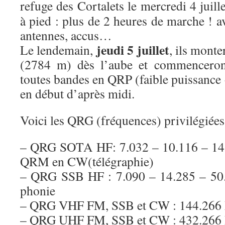
refuge des Cortalets
le mercredi 4 juill
à pied : plus de 2 heures de marche ! av
antennes, accus…
jeudi 5 juillet
Le lendemain,
, ils mont
(2784 m) dès l’aube et commenceront 
toutes bandes en QRP (faible puissance
en début d’après midi.
Voici les QRG (fréquences) privilégiées
– QRG SOTA HF: 7.032 – 10.116 – 14
QRM en CW(télégraphie)
– QRG SSB HF : 7.090 – 14.285 – 5
phonie
– QRG VHF FM, SSB et CW : 144.26
– QRG UHF FM, SSB et CW : 432.26