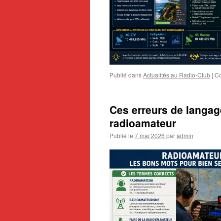
Publié dans
Actualités au Radio-Club
|
Co
Ces erreurs de langag
radioamateur
Publié le
7 mai 2026
par
admin