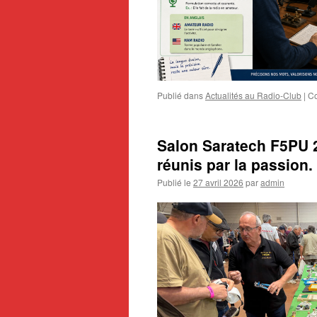
Publié dans
Actualités au Radio-Club
|
Co
Salon Saratech F5PU 2
réunis par la passion.
Publié le
27 avril 2026
par
admin