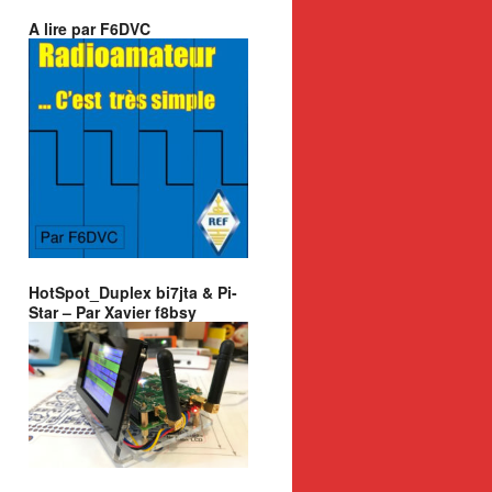
A lire par F6DVC
HotSpot_Duplex bi7jta & Pi-
Star – Par Xavier f8bsy