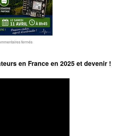
sur
mmentaires fermés
Atelier
Meshtastic
au
teurs en France en 2025 et devenir !
Radio-
Club
de
Perpignan