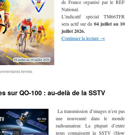
de France organisé par le REF
!
National.
L’indicatif spécial TM66TFR
04 juillet au 10
sera actif sur du
juillet 2026
.
Continuer la lecture
→
sur
mmentaires fermés
TM66TFR
–
Challenge
s sur QO-100 : au-delà de la SSTV
du
Tour
de
France
La transmission d’images n’est pas
–
une nouveauté dans le monde
radioamateur. La plupart d’entre
nous connaissent la SSTV (Slow