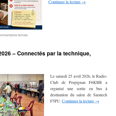
Continuer la lecture
→
sur
mmentaires fermés
Ces
erreurs
de
026 – Connectés par la technique,
langage
qui
brouillent
le
monde
Le samedi 25 avril 2026, le Radio-
du
radioamateur
Club de Perpignan F6KBR a
organisé une sortie en bus à
destination du salon de Saratech
F5PU.
Continuer la lecture
→