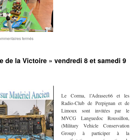
sur
mmentaires fermés
Salon
Saratech
F5PU
de la Victoire » vendredi 8 et samedi 9
2026
–
Connectés
par
la
technique,
réunis
Le Corma, l’Adrasec66 et les
par
Radio-Club de Perpignan et de
la
Limoux sont invitées par le
passion.
MVCG Languedoc Roussillon,
(Military Vehicle Conservation
Group) à participer à la