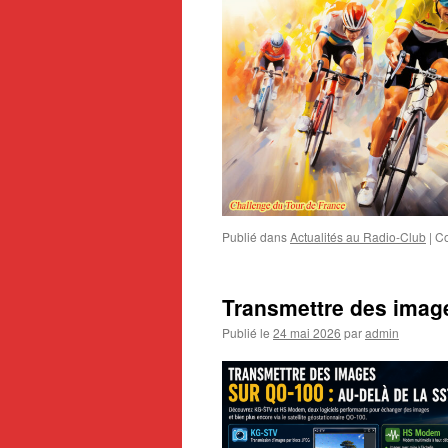
Publié dans
Actualités au Radio-Club
|
Co
Transmettre des image
Publié le
24 mai 2026
par
admin