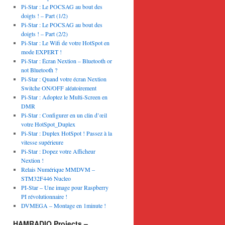
Pi-Star : Le POCSAG au bout des
doigts ! – Part (1/2)
Pi-Star : Le POCSAG au bout des
doigts ! – Part (2/2)
Pi-Star : Le Wifi de votre HotSpot en
mode EXPERT !
Pi-Star : Écran Nextion – Bluetooth or
not Bluetooth ?
Pi-Star : Quand votre écran Nextion
Switche ON/OFF aléatoirement
Pi-Star : Adoptez le Multi-Screen en
DMR
Pi-Star : Configurer en un clin d’œil
votre HotSpot_Duplex
Pi-Star : Duplex HotSpot ! Passez à la
vitesse supérieure
Pi-Star : Dopez votre Afficheur
Nextion !
Relais Numérique MMDVM –
STM32F446 Nucleo
PI-Star – Une image pour Raspberry
PI révolutionnaire !
DVMEGA – Montage en 1minute !
HAMRADIO Projects –