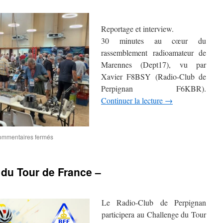
Reportage et interview.
30 minutes au cœur du
rassemblement radioamateur de
Marennes (Dept17), vu par
Xavier F8BSY (Radio-Club de
Perpignan F6KBR).
Continuer la lecture
→
sur
mmentaires fermés
Marennes
2026
:
du Tour de France –
immersion
au
cœur
du
Le Radio-Club de Perpignan
rassemblement
participera au Challenge du Tour
radioamateur