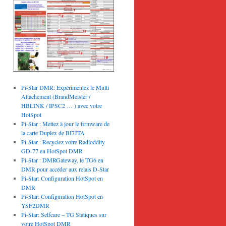
Pi-Star DMR: Expérimentez le Multi
Attachement (BrandMeister /
HBLINK / IPSC2 … ) avec votre
HotSpot
Pi-Star : Mettez à jour le firmware de
la carte Duplex de BI7JTA
Pi-Star : Recyclez votre Radioddity
GD-77 en HotSpot DMR
Pi-Star : DMRGateway, le TG6 en
DMR pour accéder aux relais D-Star
Pi-Star: Configuration HotSpot en
DMR
Pi-Star: Configuration HotSpot en
YSF2DMR
Pi-Star: Selfcare – TG Statiques sur
votre HotSpot DMR