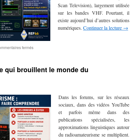
Scan Television), largement utilisée
sur les bandes VHF. Pourtant, il
existe aujourd’hui d’autres solutions
numériques.
Continuer la lecture
→
sur
mmentaires fermés
Transmettre
des
images
e qui brouillent le monde du
sur
QO-
100
:
au-
Dans les forums, sur les réseaux
delà
de
sociaux, dans des vidéos YouTube
la
et parfois même dans des
SSTV
publications spécialisées, les
approximations linguistiques autour
du radioamateurisme se multiplient.