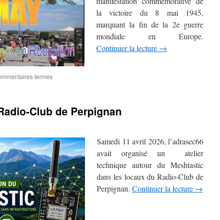
manifestation commémorative de
la victoire du 8 mai 1945,
marquant la fin de la 2e guerre
mondiale en Europe.
Continuer la lecture
→
sur
mmentaires fermés
Commémoration
«
Fête
 Radio-Club de Perpignan
de
la
Victoire
»
Samedi 11 avril 2026, l’adrasec66
vendredi
avait organisé un atelier
8
technique autour du Meshtastic
et
samedi
dans les locaux du Radio-Club de
9
Perpignan.
Continuer la lecture
→
mai
2026