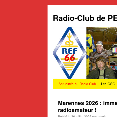
Radio-Club de 
Actualités au Radio-Club
Les QSO
Aller
au
Marennes 2026 : imm
contenu
radioamateur !
Publié le
26 juillet 2026
par
admin