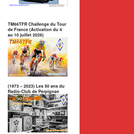
TM66TFR Challenge du Tour
de France (Activation du 4
au 10 juillet 2026)
(1973 – 2023) Les 50 ans du
Radio-Club de Perpignan