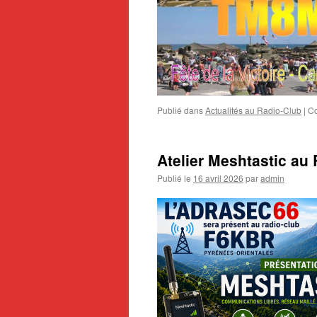
Publié dans
Actualités au Radio-Club
|
Co
Atelier Meshtastic au
Publié le
16 avril 2026
par
admin