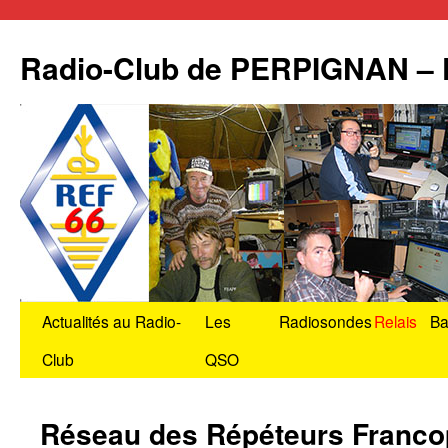
Radio-Club de PERPIGNAN –
Aller
Actualités au Radio-
Les
Radiosondes
Relais
Ba
au
Club
QSO
contenu
Réseau des Répéteurs Franco