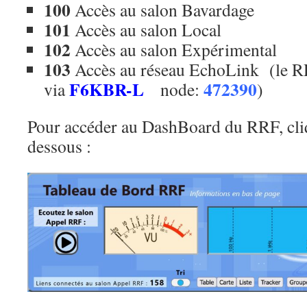
100
Accès au salon Bavardage
101
Accès au salon Local
102
Accès au salon Expérimental
103
Accès au réseau EchoLink (le R
F6KBR-L
472390
via
node:
)
Pour accéder au DashBoard du RRF, cliq
dessous :