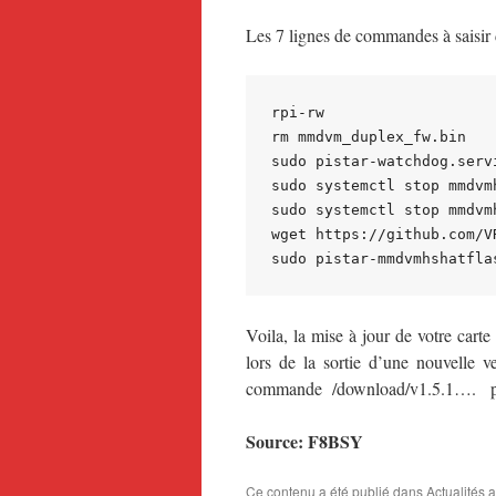
Les 7 lignes de commandes à saisir
rpi-rw

rm mmdvm_duplex_fw.bin

sudo pistar-watchdog.servi
sudo systemctl stop mmdvmh
sudo systemctl stop mmdvmh
wget https://github.com/V
Voila, la mise à jour de votre carte
lors de la sortie d’une nouvelle v
commande /download/v1.5.1…. par 
Source: F8BSY
Ce contenu a été publié dans
Actualités 