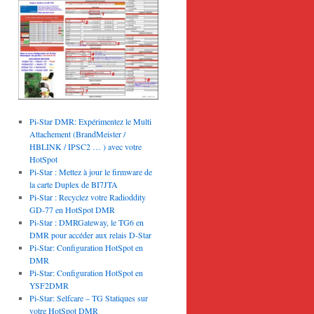
Pi-Star DMR: Expérimentez le Multi
Attachement (BrandMeister /
HBLINK / IPSC2 … ) avec votre
HotSpot
Pi-Star : Mettez à jour le firmware de
la carte Duplex de BI7JTA
Pi-Star : Recyclez votre Radioddity
GD-77 en HotSpot DMR
Pi-Star : DMRGateway, le TG6 en
DMR pour accéder aux relais D-Star
Pi-Star: Configuration HotSpot en
DMR
Pi-Star: Configuration HotSpot en
YSF2DMR
Pi-Star: Selfcare – TG Statiques sur
votre HotSpot DMR