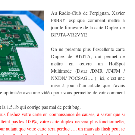
Au Radio-Club de Perpignan, Xavier
F8BSY explique comment mettre à
jour le firmware de la carte Duplex de
BI7JTA-VR2VYE
On ne présente plus l’excellente carte
Duplex de BI7JTA, qui permet de
mettre en œuvre un HotSpot
Multimode (Dstar /DMR /C4FM /
NXDN/ POCSAG…..) ici, c’est une
mise à jour d’un article que j’avais
he optimisée avec une vidéo pour vous permettre de voir comment
st là 1.5.1b qui corrige pas mal de petit bug.
ous flashez votre carte en connaissance de causes, à savoir que si
atteint pas les 100%, votre carte duplex ne sera plus fonctionnelle,
our autant que votre carte sera perdue …. un mauvais flash peut se