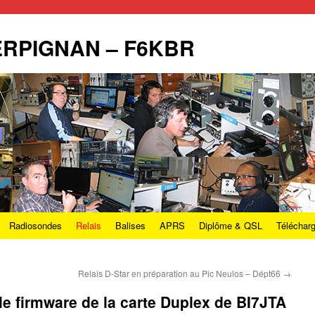
PERPIGNAN – F6KBR
Radiosondes
Relais
Balises
APRS
Diplôme & QSL
Téléchar
Relais D-Star en préparation au Pic Neulos – Dépt66
→
r le firmware de la carte Duplex de BI7JTA