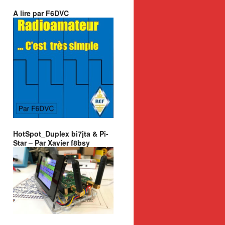
A lire par F6DVC
plex_fw.bin

HotSpot_Duplex bi7jta & Pi-
Star – Par Xavier f8bsy