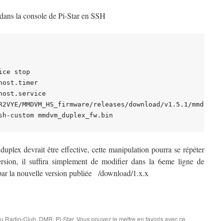
 dans la console de Pi-Star en SSH
ce stop

ost.timer

ost.service

R2VYE/MMDVM_HS_firmware/releases/download/v1.5.1/mmdvm_du
 duplex devrait être effective, cette manipulation pourra se répéter
ersion, il suffira simplement de modifier dans la 6eme ligne de
la nouvelle version publiée /download/1.x.x
au Radio-Club
,
DMR
,
Pi-Star
. Vous pouvez le mettre en favoris avec
ce