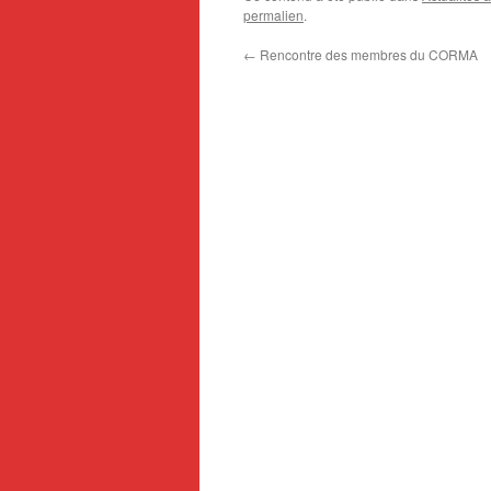
permalien
.
←
Rencontre des membres du CORMA