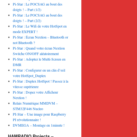
Pi-Star : Le POCSAG au bout des
doigts ! – Part (1/2)
Pi-Star : Le POCSAG au bout des
doigts ! – Part (2/2)
Pi-Star : Le Wifi de votre HotSpot en
mode EXPERT !
Pi-Star : Écran Nextion – Bluetooth or
not Bluetooth ?
Pi-Star : Quand votre écran Nextion
Switche ON/OFF aléatoirement
Pi-Star : Adoptez le Multi-Screen en
DMR
Pi-Star : Configurer en un clin d’œil
votre HotSpot_Duplex
Pi-Star : Duplex HotSpot ! Passez à la
vitesse supérieure
Pi-Star : Dopez votre Afficheur
Nextion !
Relais Numérique MMDVM –
STM32F446 Nucleo
PI-Star – Une image pour Raspberry
PI révolutionnaire !
DVMEGA – Montage en 1minute !
HAMRADIO Projects –