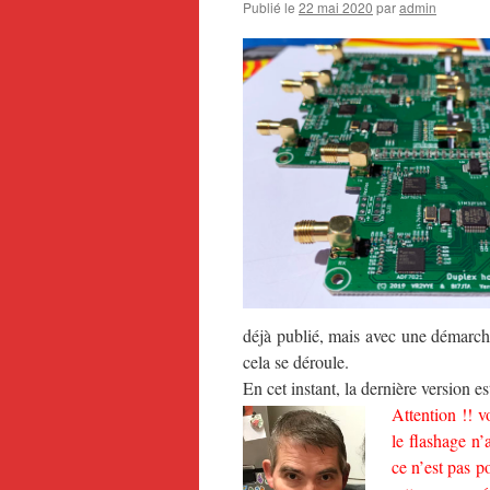
Publié le
22 mai 2020
par
admin
déjà publié, mais avec une démarc
cela se déroule.
En cet instant, la dernière version e
Attention !! v
le flashage n’
ce n’est pas p