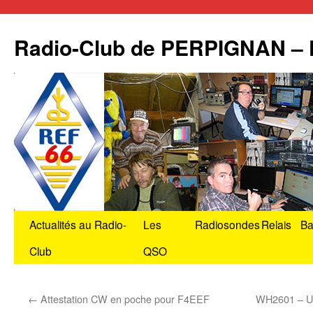
Radio-Club de PERPIGNAN –
Aller
Actualités au Radio-
Les
Radiosondes
Relais
Ba
au
Club
QSO
contenu
←
Attestation CW en poche pour F4EEF
WH2601 – Un