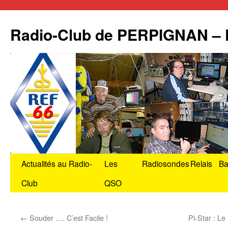
Radio-Club de PERPIGNAN –
Aller
Actualités au Radio-
Les
Radiosondes
Relais
Ba
au
Club
QSO
contenu
←
Souder …. C’est Facile !
Pi-Star : L