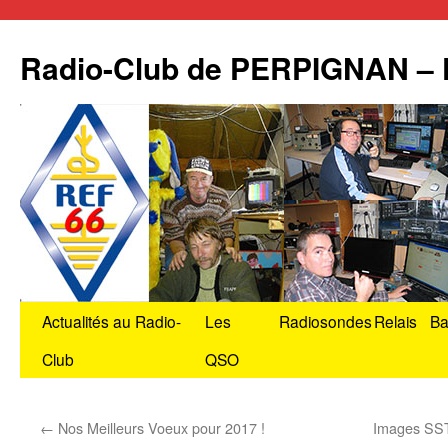
Radio-Club de PERPIGNAN –
Aller
Actualités au Radio-
Les
Radiosondes
Relais
Ba
au
Club
QSO
contenu
←
Nos Meilleurs Voeux pour 2017 !
Images SSTV