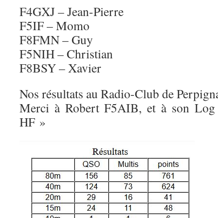
F4GXJ – Jean-Pierre
F5IF – Momo
F8FMN – Guy
F5NIH – Christian
F8BSY – Xavier
Nos résultats au Radio-Club de Perpi
Merci à Robert F5AIB, et à son Log
HF »