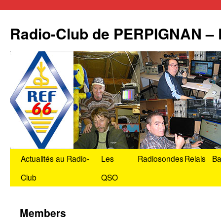
Radio-Club de PERPIGNAN –
Aller
Actualités au Radio-
Les
Radiosondes
Relais
Ba
au
Club
QSO
contenu
Members