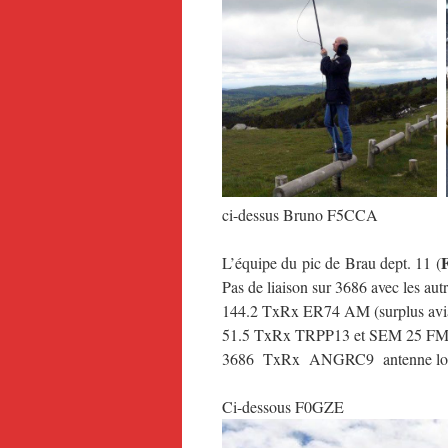
ci-dessus Bruno F5CCA
L’équipe du pic de Brau dept. 11 (
Pas de liaison sur 3686 avec les aut
144.2 TxRx ER74 AM (surplus aviat
51.5 TxRx TRPP13 et SEM 25 FM, 
3686 TxRx ANGRC9 antenne long
Ci-dessous F0GZE