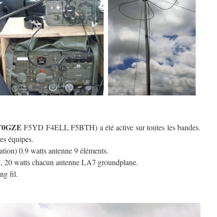
F0GZE
F5YD F4ELL F5BTH) a été active sur toutes les bandes.
res équipes.
ion) 0.9 watts antenne 9 éléments.
20 watts chacun antenne LA7 groundplane.
 fil.