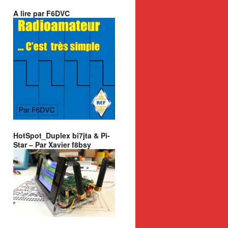
A lire par F6DVC
HotSpot_Duplex bi7jta & Pi-
Star – Par Xavier f8bsy