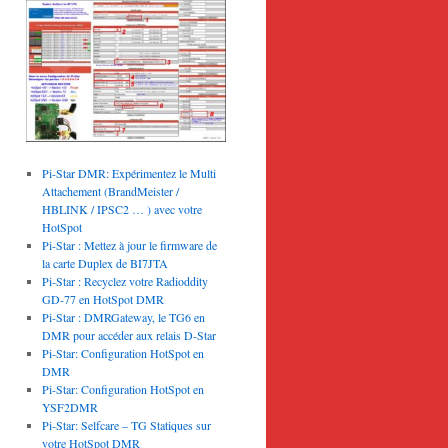
Pi-Star DMR: Expérimentez le Multi
Attachement (BrandMeister /
HBLINK / IPSC2 … ) avec votre
HotSpot
Pi-Star : Mettez à jour le firmware de
la carte Duplex de BI7JTA
Pi-Star : Recyclez votre Radioddity
GD-77 en HotSpot DMR
Pi-Star : DMRGateway, le TG6 en
DMR pour accéder aux relais D-Star
Pi-Star: Configuration HotSpot en
DMR
Pi-Star: Configuration HotSpot en
YSF2DMR
Pi-Star: Selfcare – TG Statiques sur
votre HotSpot DMR