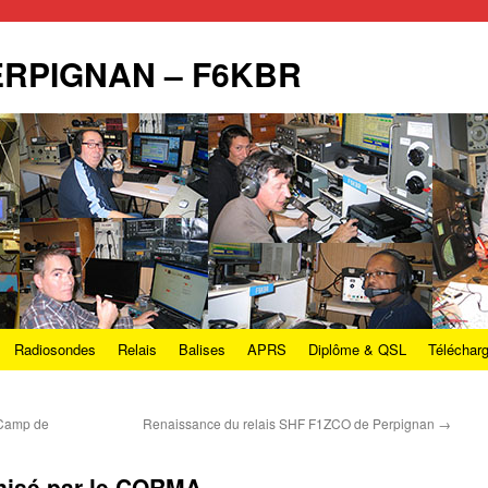
PERPIGNAN – F6KBR
Radiosondes
Relais
Balises
APRS
Diplôme & QSL
Téléchar
 Camp de
Renaissance du relais SHF F1ZCO de Perpignan
→
anisé par le CORMA