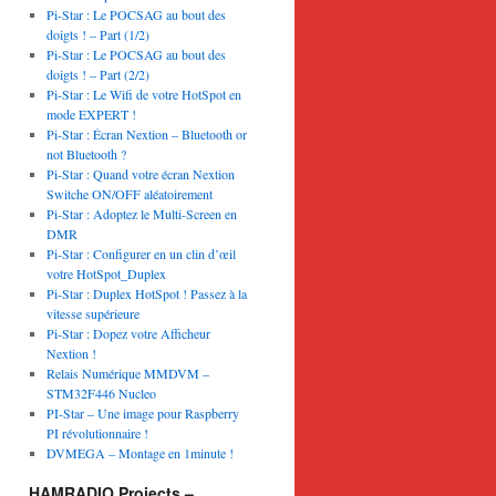
Pi-Star : Le POCSAG au bout des
doigts ! – Part (1/2)
Pi-Star : Le POCSAG au bout des
doigts ! – Part (2/2)
Pi-Star : Le Wifi de votre HotSpot en
mode EXPERT !
Pi-Star : Écran Nextion – Bluetooth or
not Bluetooth ?
Pi-Star : Quand votre écran Nextion
Switche ON/OFF aléatoirement
Pi-Star : Adoptez le Multi-Screen en
DMR
Pi-Star : Configurer en un clin d’œil
votre HotSpot_Duplex
Pi-Star : Duplex HotSpot ! Passez à la
vitesse supérieure
Pi-Star : Dopez votre Afficheur
Nextion !
Relais Numérique MMDVM –
STM32F446 Nucleo
PI-Star – Une image pour Raspberry
PI révolutionnaire !
DVMEGA – Montage en 1minute !
HAMRADIO Projects –