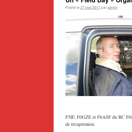
Publié le
27 mai 2017
par
admin
F5IF, F0GZE et F6ASF du RC F6KBR 
de récupération.