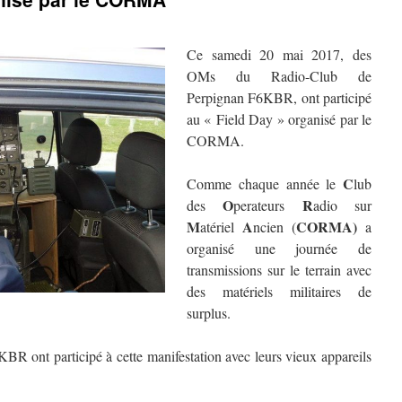
Ce samedi 20 mai 2017, des
OMs du Radio-Club de
Perpignan F6KBR, ont participé
au « Field Day » organisé par le
CORMA.
C
Comme chaque année le
lub
O
R
des
perateurs
adio sur
M
A
CORMA)
atériel
ncien (
a
organisé une journée de
transmissions sur le terrain avec
des matériels militaires de
surplus.
ont participé à cette manifestation avec leurs vieux appareils