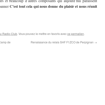
eurs et beaucoup d’autres composants qui aujourd’hui paraissent
C’est tout cela qui nous donne du plaisir et nous réunit
épanner
au Radio-Club
. Vous pouvez le mettre en favoris avec
ce permalien
.
 Camp de
Renaissance du relais SHF F1ZCO de Perpignan
→