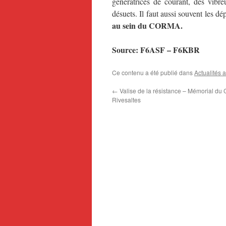
génératrices de courant, des vibr
désuets. Il faut aussi souvent les d
au sein du CORMA.
Source: F6ASF – F6KBR
Ce contenu a été publié dans
Actualités 
←
Valise de la résistance – Mémorial du
Rivesaltes