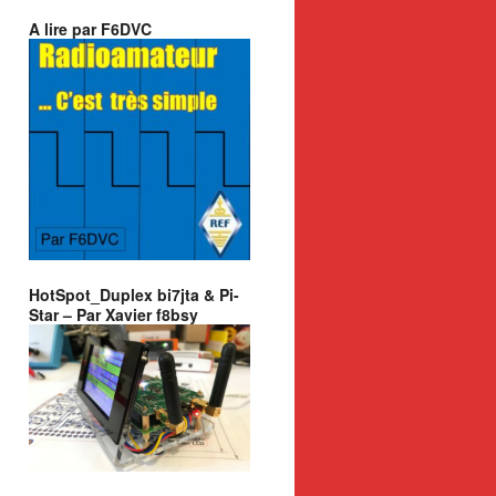
A lire par F6DVC
HotSpot_Duplex bi7jta & Pi-
Star – Par Xavier f8bsy