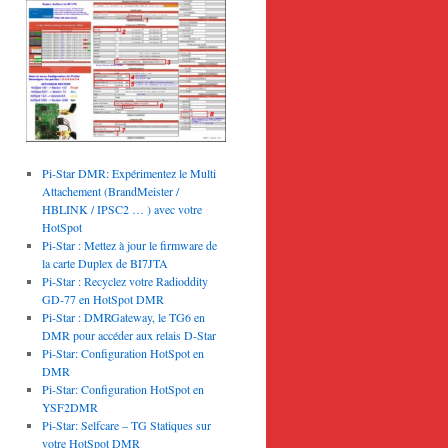
Pi-Star DMR: Expérimentez le Multi
Attachement (BrandMeister /
HBLINK / IPSC2 … ) avec votre
HotSpot
Pi-Star : Mettez à jour le firmware de
la carte Duplex de BI7JTA
Pi-Star : Recyclez votre Radioddity
GD-77 en HotSpot DMR
Pi-Star : DMRGateway, le TG6 en
DMR pour accéder aux relais D-Star
Pi-Star: Configuration HotSpot en
DMR
Pi-Star: Configuration HotSpot en
YSF2DMR
Pi-Star: Selfcare – TG Statiques sur
votre HotSpot DMR