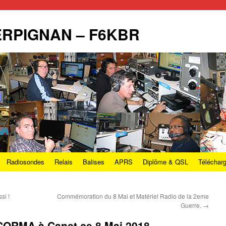
PERPIGNAN – F6KBR
Radiosondes
Relais
Balises
APRS
Diplôme & QSL
Téléchar
si !
Commémoration du 8 Mai et Matériel Radio de la 2eme
Guerre.
→
ORMA à Canet ce 8 Mai 2018