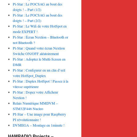
Pi-Star : Le POCSAG au bout des
doigts ! – Part (1/2)
Pi-Star : Le POCSAG au bout des
doigts ! – Part (2/2)
Pi-Star : Le Wifi de votre HotSpot en
mode EXPERT !
Pi-Star : Écran Nextion – Bluetooth or
not Bluetooth ?
Pi-Star : Quand votre écran Nextion
Switche ON/OFF aléatoirement
Pi-Star : Adoptez le Multi-Screen en
DMR
Pi-Star : Configurer en un clin d’œil
votre HotSpot_Duplex
Pi-Star : Duplex HotSpot ! Passez à la
vitesse supérieure
Pi-Star : Dopez votre Afficheur
Nextion !
Relais Numérique MMDVM –
STM32F446 Nucleo
PI-Star – Une image pour Raspberry
PI révolutionnaire !
DVMEGA – Montage en 1minute !
HAMRADIO Projects –