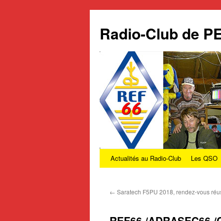
Radio-Club de 
Actualités au Radio-Club
Les QSO
Aller
au
←
Saratech F5PU 2018, rendez-vous réus
contenu
REF66 /ADRASEC66 /C