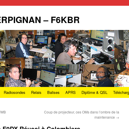
PERPIGNAN – F6KBR
Radiosondes
Relais
Balises
APRS
Diplôme & QSL
Téléchar
6FWB
Coup de projecteur, ces OMs dans l’ombre de la
maintenance
→
 F9DX Réussi à Colombiers