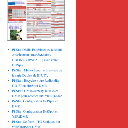
Pi-Star DMR: Expérimentez le Multi
Attachement (BrandMeister /
HBLINK / IPSC2 … ) avec votre
HotSpot
Pi-Star : Mettez à jour le firmware de
la carte Duplex de BI7JTA
Pi-Star : Recyclez votre Radioddity
GD-77 en HotSpot DMR
Pi-Star : DMRGateway, le TG6 en
DMR pour accéder aux relais D-Star
Pi-Star: Configuration HotSpot en
DMR
Pi-Star: Configuration HotSpot en
YSF2DMR
Pi-Star: Selfcare – TG Statiques sur
votre HotSpot DMR