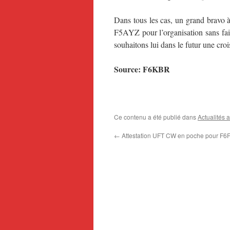
Dans tous les cas, un grand bravo
F5AYZ pour l’organisation sans fai
souhaitons lui dans le futur une cro
Source: F6KBR
Ce contenu a été publié dans
Actualités 
←
Attestation UFT CW en poche pour F