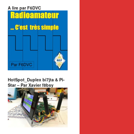
A lire par F6DVC
HotSpot_Duplex bi7jta & Pi-
Star – Par Xavier f8bsy