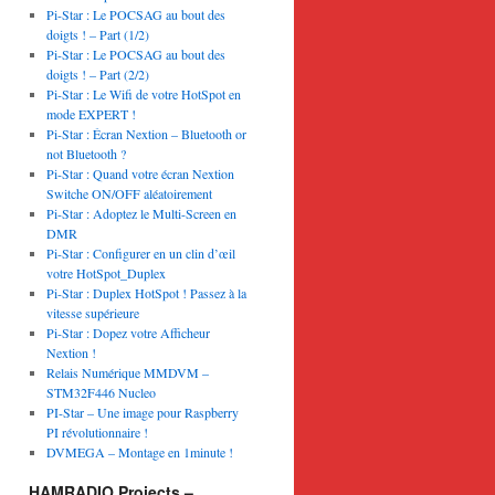
Pi-Star : Le POCSAG au bout des
doigts ! – Part (1/2)
Pi-Star : Le POCSAG au bout des
doigts ! – Part (2/2)
Pi-Star : Le Wifi de votre HotSpot en
mode EXPERT !
Pi-Star : Écran Nextion – Bluetooth or
not Bluetooth ?
Pi-Star : Quand votre écran Nextion
Switche ON/OFF aléatoirement
Pi-Star : Adoptez le Multi-Screen en
DMR
Pi-Star : Configurer en un clin d’œil
votre HotSpot_Duplex
Pi-Star : Duplex HotSpot ! Passez à la
vitesse supérieure
Pi-Star : Dopez votre Afficheur
Nextion !
Relais Numérique MMDVM –
STM32F446 Nucleo
PI-Star – Une image pour Raspberry
PI révolutionnaire !
DVMEGA – Montage en 1minute !
HAMRADIO Projects –