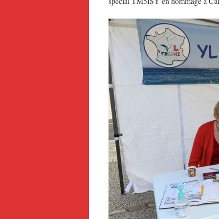
spécial TM5ISY en hommage à Cari