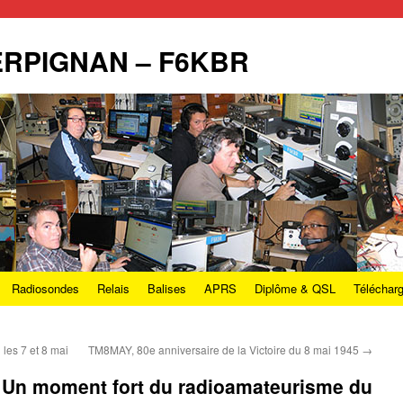
PERPIGNAN – F6KBR
Radiosondes
Relais
Balises
APRS
Diplôme & QSL
Téléchar
les 7 et 8 mai
TM8MAY, 80e anniversaire de la Victoire du 8 mai 1945
→
 Un moment fort du radioamateurisme du