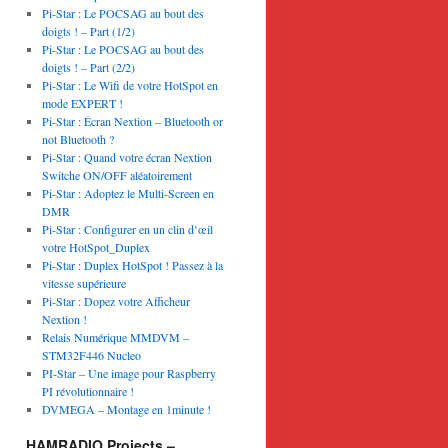
Pi-Star : Le POCSAG au bout des
doigts ! – Part (1/2)
Pi-Star : Le POCSAG au bout des
doigts ! – Part (2/2)
Pi-Star : Le Wifi de votre HotSpot en
mode EXPERT !
Pi-Star : Écran Nextion – Bluetooth or
not Bluetooth ?
Pi-Star : Quand votre écran Nextion
Switche ON/OFF aléatoirement
Pi-Star : Adoptez le Multi-Screen en
DMR
Pi-Star : Configurer en un clin d’œil
votre HotSpot_Duplex
Pi-Star : Duplex HotSpot ! Passez à la
vitesse supérieure
Pi-Star : Dopez votre Afficheur
Nextion !
Relais Numérique MMDVM –
STM32F446 Nucleo
PI-Star – Une image pour Raspberry
PI révolutionnaire !
DVMEGA – Montage en 1minute !
HAMRADIO Projects –