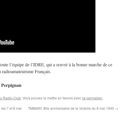
ter toute l’équipe de l’IDRE, qui a œuvré à la bonne marche de ce
u radioamateurisme Français.
 Perpignan
au Radio-Club
. Vous pouvez le mettre en favoris avec
ce permalien
.
les 7 et 8 mai
TM8MAY, 80e anniversaire de la Victoire du 8 mai 1945
→