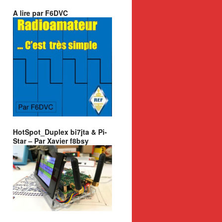
A lire par F6DVC
HotSpot_Duplex bi7jta & Pi-
Star – Par Xavier f8bsy