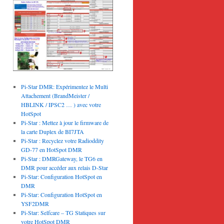
Pi-Star DMR: Expérimentez le Multi
Attachement (BrandMeister /
HBLINK / IPSC2 … ) avec votre
HotSpot
Pi-Star : Mettez à jour le firmware de
la carte Duplex de BI7JTA
Pi-Star : Recyclez votre Radioddity
GD-77 en HotSpot DMR
Pi-Star : DMRGateway, le TG6 en
DMR pour accéder aux relais D-Star
Pi-Star: Configuration HotSpot en
DMR
Pi-Star: Configuration HotSpot en
YSF2DMR
Pi-Star: Selfcare – TG Statiques sur
votre HotSpot DMR