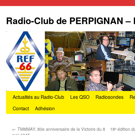
Radio-Club de PERPIGNAN –
Aller
Actualités au Radio-Club
Les QSO
Radiosondes
Re
au
Contact
Adhésion
contenu
←
TM8MAY, 80e anniversaire de la Victoire du 8
18ᵉ édition 
mai 1945