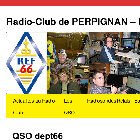
Radio-Club de PERPIGNAN –
Aller
Actualités au Radio-
Les
Radiosondes
Relais
Ba
au
Club
QSO
contenu
QSO dept66