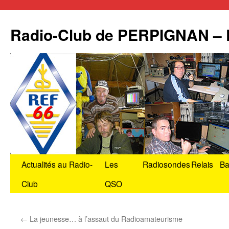
Radio-Club de PERPIGNAN –
Aller
Actualités au Radio-
Les
Radiosondes
Relais
Ba
au
Club
QSO
contenu
←
La jeunesse… à l’assaut du Radioamateurisme